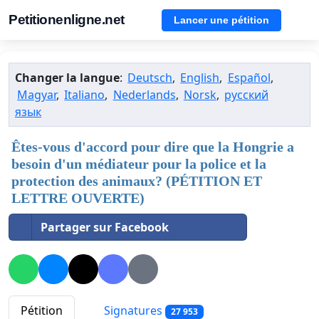
Petitionenligne.net
Lancer une pétition
Changer la langue
:
Deutsch
,
English
,
Español
,
Magyar
,
Italiano
,
Nederlands
,
Norsk
,
русский
язык
Êtes-vous d'accord pour dire que la Hongrie a
besoin d'un médiateur pour la police et la
protection des animaux? (PÉTITION ET
LETTRE OUVERTE)
Partager sur Facebook
Pétition
Signatures
27 953