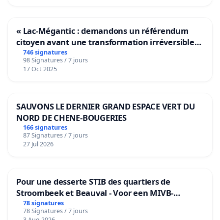
« Lac-Mégantic : demandons un référendum
citoyen avant une transformation irréversible
de notre territoire »
746 signatures
98 Signatures / 7 jours
17 Oct 2025
SAUVONS LE DERNIER GRAND ESPACE VERT DU
NORD DE CHENE-BOUGERIES
166 signatures
87 Signatures / 7 jours
27 Jul 2026
Pour une desserte STIB des quartiers de
Stroombeek et Beauval - Voor een MIVB-
bediening van de wijken Strombeek en Het
78 signatures
78 Signatures / 7 jours
Voor
3 Aug 2026