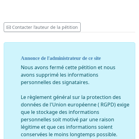
l'expertise pour traiter ces questions, et personne ne
supervise leur travail de bien-être animal.
Heureusement, la police fournit la scène pendant que le
Contacter l’auteur de la pétition
protecteur des animaux se dirige vers l'animal, prend
des photos, recueille des preuves.
La création d'un PET POLICE rendra cette tâche plus
facile, plus rapide et plus efficace. Le résultat de la
Annonce de l'administrateur de ce site
maltraitance de l'animal et des enfants est le même,
dans les deux cas, ils sont cruels envers une créature
Nous avons fermé cette pétition et nous
vivante non protégée dont nous ne pouvons plus
avons supprimé les informations
attendre la solution.
personnelles des signataires.
CONTRE d'innombrables manifestations et apparitions
dans les médias: AUCUN CHANGEMENT EFFICACE,
Le règlement général sur la protection des
AUCUN ARRANGEMENT NATIONAL VICTOIRE POUR
données de l'Union européenne ( RGPD) exige
VOTRE PROBLÈME! POURQUOI?
que le stockage des informations
personnelles soit motivé par une raison
Des défenseurs des animaux civils dévoués mais
légitime et que ces informations soient
extrêmement surchargés, quelques centaines de petits
conservées le moins longtemps possible.
particuliers et quelques culturistes de renommée