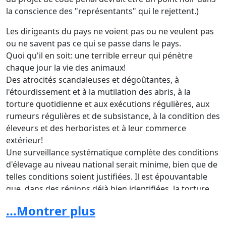
la conscience des "représentants" qui le rejettent.)
Les dirigeants du pays ne voient pas ou ne veulent pas
ou ne savent pas ce qui se passe dans le pays.
Quoi qu'il en soit: une terrible erreur qui pénètre
chaque jour la vie des animaux!
Des atrocités scandaleuses et dégoûtantes, à
l'étourdissement et à la mutilation des abris, à la
torture quotidienne et aux exécutions régulières, aux
rumeurs régulières et de subsistance, à la condition des
éleveurs et des herboristes et à leur commerce
extérieur!
Une surveillance systématique complète des conditions
d'élevage au niveau national serait minime, bien que de
telles conditions soient justifiées. Il est épouvantable
que, dans des régions déjà bien identifiées, la torture
animale soit en train de devenir "à la mode", un crime
...Montrer plus
qui est légalement punissable.
Les notaires sont surchargés de travail, ils n'ont pas