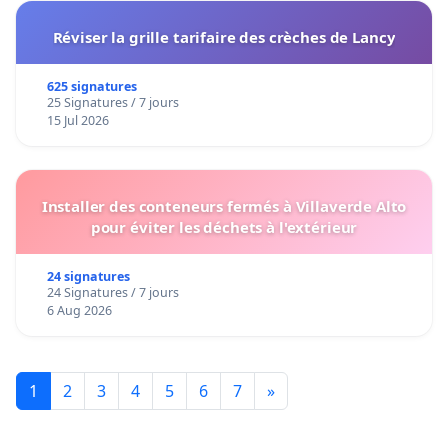
Réviser la grille tarifaire des crèches de Lancy
625 signatures
25 Signatures / 7 jours
15 Jul 2026
Installer des conteneurs fermés à Villaverde Alto
pour éviter les déchets à l'extérieur
24 signatures
24 Signatures / 7 jours
6 Aug 2026
1
2
3
4
5
6
7
»