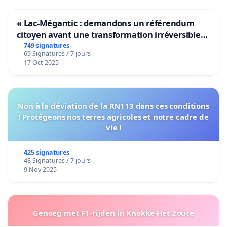
« Lac-Mégantic : demandons un référendum
citoyen avant une transformation irréversible
de notre territoire »
749 signatures
69 Signatures / 7 jours
17 Oct 2025
Non à la déviation de la RN113 dans ces conditions
! Protégeons nos terres agricoles et notre cadre de
vie !
425 signatures
48 Signatures / 7 jours
9 Nov 2025
Genoeg met F1-rijden in Knokke-Het Zoute