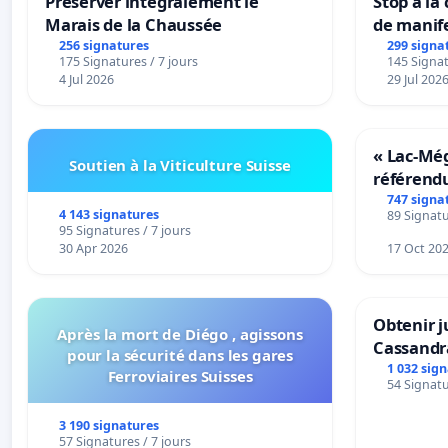
Préserver intégralement le
Stop à la
Marais de la Chaussée
de manif
256 signatures
299 signa
175 Signatures / 7 jours
145 Signat
4 Jul 2026
29 Jul 202
« Lac-Mé
Soutien à la Viticulture Suisse
référend
transform
747 signa
4 143 signatures
89 Signatu
notre terr
95 Signatures / 7 jours
30 Apr 2026
17 Oct 20
Obtenir j
Après la mort de Diégo , agissons
Cassandr
pour la sécurité dans les gares
1 032 sig
Ferroviaires Suisses
54 Signatu
3 190 signatures
57 Signatures / 7 jours