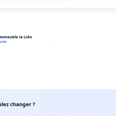
immeuble le Lido
ures
ulez changer ?