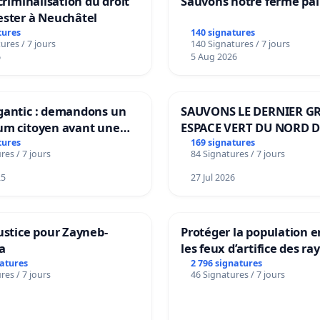
 criminalisation du droit
Sauvons notre ferme pal
ester à Neuchâtel
tures
140 signatures
ures / 7 jours
140 Signatures / 7 jours
6
5 Aug 2026
gantic : demandons un
SAUVONS LE DERNIER G
um citoyen avant une
ESPACE VERT DU NORD D
ation irréversible de
BOUGERIES
tures
169 signatures
res / 7 jours
84 Signatures / 7 jours
itoire »
25
27 Jul 2026
ustice pour Zayneb-
Protéger la population e
a
les feux d’artifice des ra
natures
2 796 signatures
res / 7 jours
46 Signatures / 7 jours