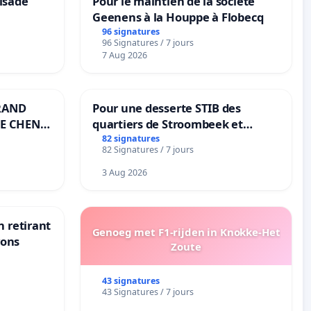
lsade
Pour le maintien de la societé
Geenens à la Houppe à Flobecq
96 signatures
96 Signatures / 7 jours
7 Aug 2026
RAND
Pour une desserte STIB des
E CHENE-
quartiers de Stroombeek et
Beauval - Voor een MIVB-
82 signatures
82 Signatures / 7 jours
bediening van de wijken
Strombeek en Het Voor
3 Aug 2026
n retirant
Genoeg met F1-rijden in Knokke-Het
yons
Zoute
43 signatures
43 Signatures / 7 jours