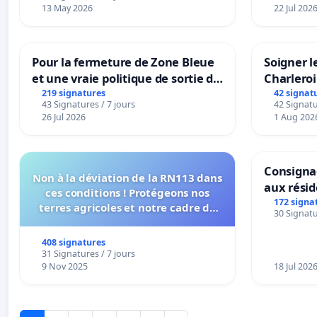
13 May 2026
22 Jul 202
Pour la fermeture de Zone Bleue
Soigner l
et une vraie politique de sortie de
Charleroi
la dépendance
219 signatures
42 signat
43 Signatures / 7 jours
42 Signatu
26 Jul 2026
1 Aug 202
Consignac
Non à la déviation de la RN113 dans
aux rési
ces conditions ! Protégeons nos
172 signa
terres agricoles et notre cadre de
30 Signatu
vie !
408 signatures
31 Signatures / 7 jours
9 Nov 2025
18 Jul 202