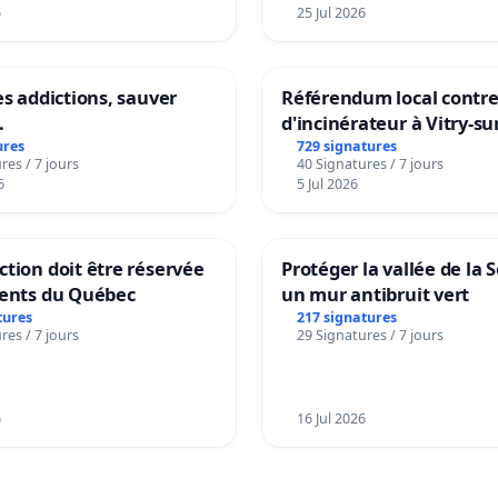
6
25 Jul 2026
es addictions, sauver
Référendum local contre 
.
d'incinérateur à Vitry-su
ures
729 signatures
res / 7 jours
40 Signatures / 7 jours
6
5 Jul 2026
tion doit être réservée
Protéger la vallée de la 
dents du Québec
un mur antibruit vert
tures
217 signatures
res / 7 jours
29 Signatures / 7 jours
6
16 Jul 2026