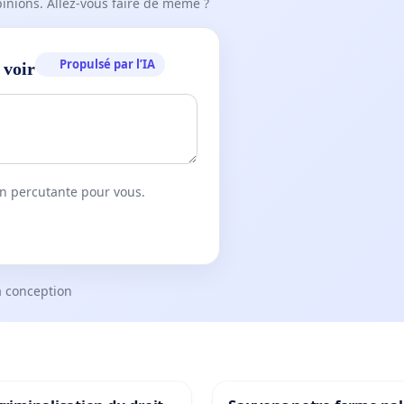
pinions. Allez-vous faire de même ?
Propulsé par l’IA
 voir
on percutante pour vous.
a conception