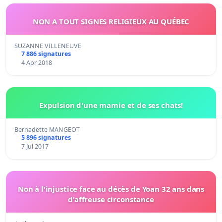
NON A TOUT SIGNES RELIGIEUX AU QUÉBEC
SUZANNE VILLENEUVE
7 886 signatures
4 Apr 2018
Expulsion d'une mamie et de ses chats!
Bernadette MANGEOT
5 896 signatures
7 Jul 2017
Non à l'injustice face au décès de Yoan 32 ans dans
d'affreuse circonstance