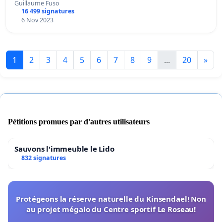
Guillaume Fuso
16 499 signatures
6 Nov 2023
1
2
3
4
5
6
7
8
9
...
20
»
Pétitions promues par d'autres utilisateurs
Sauvons l'immeuble le Lido
832 signatures
Protégeons la réserve naturelle du Kinsendael! Non
au projet mégalo du Centre sportif Le Roseau!