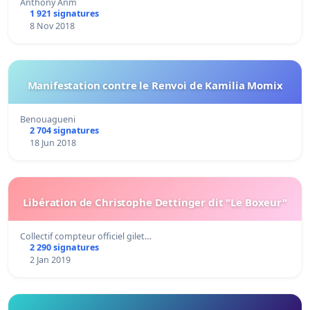
Anthony Anm
1 921 signatures
8 Nov 2018
Manifestation contre le Renvoi de Kamilia Momix
Benouagueni
2 704 signatures
18 Jun 2018
Libération de Christophe Dettinger dit "Le Boxeur"
Collectif compteur officiel gilet…
2 290 signatures
2 Jan 2019