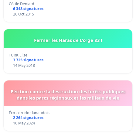
Cécile Deniard
6 348 signatures
26 Oct 2015
Fermer les Haras de L'orge 83 !
TURK Elise
3 725 signatures
14 May 2018
Pétition contre la destruction des forêts publiques
dans les parcs régionaux et les milieux de vie
Éco-corridor lanaudois
2 264 signatures
16 May 2024