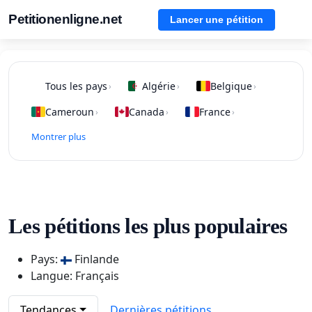
Petitionenligne.net
Lancer une pétition
Tous les pays
Algérie
Belgique
›
›
›
Cameroun
Canada
France
›
›
›
Montrer plus
Les pétitions les plus populaires
Pays:
Finlande
Langue: Français
Tendances
Dernières pétitions