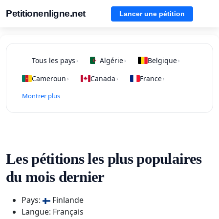
Petitionenligne.net
Lancer une pétition
Tous les pays
Algérie
Belgique
›
›
›
Cameroun
Canada
France
›
›
›
Montrer plus
Les pétitions les plus populaires
du mois dernier
Pays:
Finlande
Langue: Français