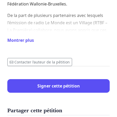
Fédération Wallonie-Bruxelles.
De la part de plusieurs partenaires avec lesquels
l’émission de radio Le Monde est un Village (RTBF –
La Première) collabore, nous avons appris que ces
partenariats seront interrompus dès l’automne
Montrer plus
2025, et que l’horaire de diffusion passerait d’une
émission quotidienne en semaine à quelques
heures de diffusion le week-end.
Contacter l’auteur de la pétition
Depuis sa création Le Monde est un village réalise
des apports importants au secteur de l’industrie
musicale avec des productions de CDs compilation,
Signer cette pétition
d'enregistrements d'albums d'artistes, de soutiens
majeurs à des événements, des accompagnements
artistiques, des développements de productions
Partager cette pétition
originales, des rencontres avec des publics locaux,