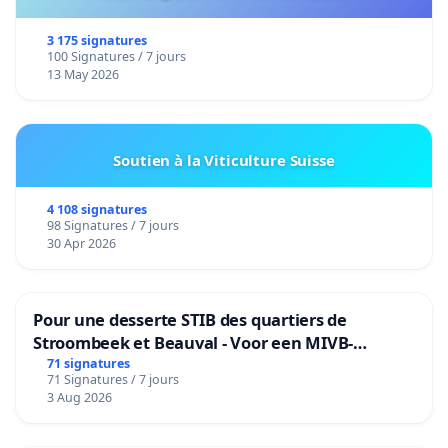
3 175 signatures
100 Signatures / 7 jours
13 May 2026
Soutien à la Viticulture Suisse
4 108 signatures
98 Signatures / 7 jours
30 Apr 2026
Pour une desserte STIB des quartiers de
Stroombeek et Beauval - Voor een MIVB-
bediening van de wijken Strombeek en Het
71 signatures
71 Signatures / 7 jours
Voor
3 Aug 2026