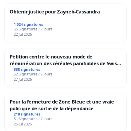
Obtenir justice pour Zayneb-Cassandra
1 024 signatures
56 Signatures / 7 jours
22 Jul 2026
Pétition contre le nouveau mode de
rémunération des céréales panifiables de Swiss
granum basé sur la teneur en protéines
338 signatures
52 Signatures / 7 jours
27 Jul 2026
Pour la fermeture de Zone Bleue et une vraie
politique de sortie de la dépendance
218 signatures
51 Signatures / 7 jours
26 Jul 2026