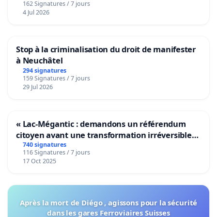
public.
162 Signatures / 7 jours
4 Jul 2026
Les signataires: Chouette, Choux de Bruxelles Artist
Collective, De Centrale, Fédération des Jeunesses
Stop à la criminalisation du droit de manifester
Musicales Wallonie-Bruxelles, MetX, Musiques et
à Neuchâtel
Traditions, Muziekpublique, Zoart, Zephyrus
294 signatures
Music (toutes les organisations sont membres du
159 Signatures / 7 jours
29 Jul 2026
CA du Belgian Worldwide Music Network)
https://bwmn.be/
-
info@bwmn.be
« Lac-Mégantic : demandons un référendum
citoyen avant une transformation irréversible
de notre territoire »
740 signatures
116 Signatures / 7 jours
17 Oct 2025
Après la mort de Diégo , agissons pour la sécurité
dans les gares Ferroviaires Suisses