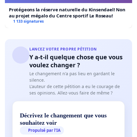
programmation musicale ne peut être réduite à
Protégeons la réserve naturelle du Kinsendael! Non
des choix majoritaires : elle doit rester le reflet de la
au projet mégalo du Centre sportif Le Roseau!
pluralité des expressions culturelles.
1 133 signatures
Par ailleurs, la Charte des valeurs de la RTBF
réaffirme l’importance de la diversité, de
LANCEZ VOTRE PROPRE PÉTITION
l’indépendance, de l’engagement citoyen et de la
Y a-t-il quelque chose que vous
représentativité de toutes les sensibilités
voulez changer ?
culturelles. Réduire une émission emblématique
Le changement n'a pas lieu en gardant le
comme Le Monde Est Un Village, qui incarne
silence.
précisément ces valeurs, revient à s’éloigner de
L'auteur de cette pétition a eu le courage de
ses opinions. Allez-vous faire de même ?
cette mission essentielle de service public.
Nous demandons donc que le projet de réduction
Décrivez le changement que vous
des activités de Le Monde Est Un Village soit revu,
souhaitez voir
tant en ce qui concerne la grille de diffusion que les
Propulsé par l’IA
collaborations (coproductions, captations en direct