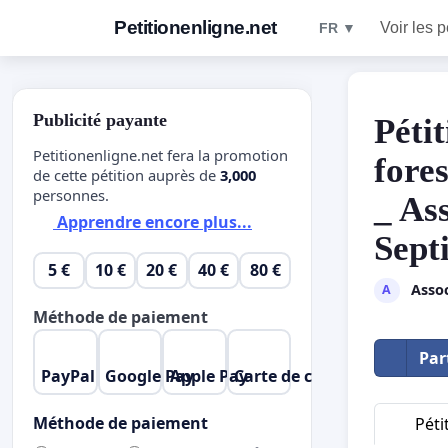
Petitionenligne.net
Voir les p
FR ▼
Publicité payante
Pétit
Petitionenligne.net fera la promotion
fores
de cette pétition auprès de
3,000
personnes.
_ As
Apprendre encore plus...
Sept
5 €
10 €
20 €
40 €
80 €
Assoc
A
Méthode de paiement
Par
PayPal
Google Pay
Apple Pay
Carte de crédit
Méthode de paiement
Péti