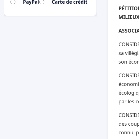
PayPal
Carte de crédit
PÉTITIO
MILIEUX
ASSOCIA
CONSIDÉR
sa villé
son écon
CONSIDÉR
économiq
écologiq
par les 
CONSIDÉR
des coup
connu, pe