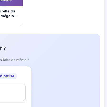
urelle du
t mégalo du
r ?
ous faire de même ?
é par l’IA