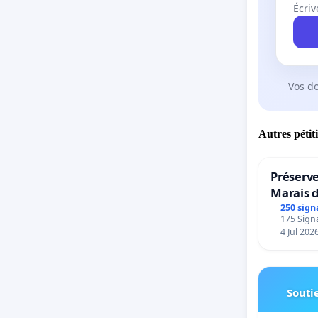
lutte au
Écriv
infrastr
Vos d
Autres pétit
Préserve
Marais 
250 sign
175 Signa
4 Jul 202
Soutie