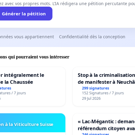
x changements climatiques, la biodiversité, les lacs, les
ez avec vos propres mots. L’IA rédigera une pétition percutante po
uctures municipales et la vie humaine.
Générer la pétition
onnées vous appartiennent
Confidentialité dès la conception
ions qui pourraient vous intéresser
r intégralement le
Stop à la criminalisation
de la Chaussée
de manifester à Neuchâ
atures
299 signatures
tures / 7 jours
152 Signatures / 7 jours
6
29 Jul 2026
« Lac-Mégantic : dema
n à la Viticulture Suisse
référendum citoyen av
746 signatures