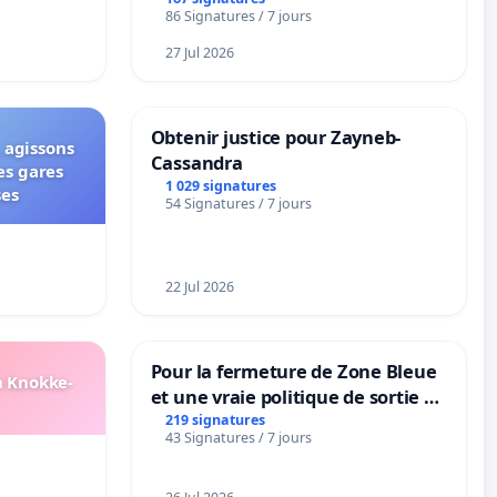
ible de
BOUGERIES
86 Signatures / 7 jours
27 Jul 2026
Obtenir justice pour Zayneb-
 agissons
Cassandra
es gares
1 029 signatures
ses
54 Signatures / 7 jours
22 Jul 2026
Pour la fermeture de Zone Bleue
n Knokke-
et une vraie politique de sortie de
la dépendance
219 signatures
43 Signatures / 7 jours