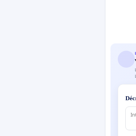
prendre 
coupes f
lacs dan
Conséqu
entrepr
du Plan
(PATP), 
mise à j
bassins 
dans les
de proté
Déc
En cohér
planific
suspendu
souhait 