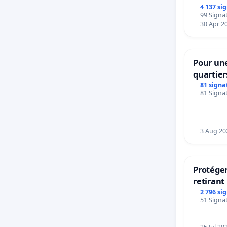
4 137 si
99 Signat
30 Apr 2
Pour une
quartier
Beauval 
81 signa
81 Signat
bedieni
Strombe
3 Aug 20
Protéger
retirant 
rayons
2 796 si
51 Signat