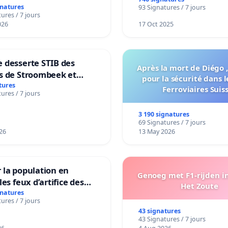
transformation irrévers
gnatures
93 Signatures / 7 jours
notre territoire »
ures / 7 jours
026
17 Oct 2025
 desserte STIB des
Après la mort de Diégo ,
s de Stroombeek et
pour la sécurité dans l
- Voor een MIVB-
tures
Ferroviaires Suis
ures / 7 jours
ng van de wijken
ek en Het Voor
3 190 signatures
69 Signatures / 7 jours
26
13 May 2026
 la population en
Genoeg met F1-rijden i
les feux d’artifice des
Het Zoute
gnatures
ures / 7 jours
43 signatures
43 Signatures / 7 jours