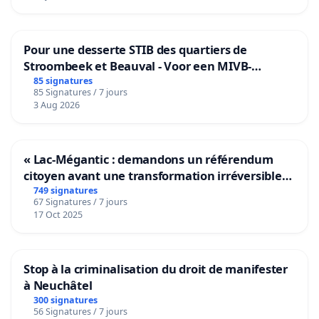
Pour une desserte STIB des quartiers de
Stroombeek et Beauval - Voor een MIVB-
bediening van de wijken Strombeek en Het
85 signatures
85 Signatures / 7 jours
Voor
3 Aug 2026
« Lac-Mégantic : demandons un référendum
citoyen avant une transformation irréversible
de notre territoire »
749 signatures
67 Signatures / 7 jours
17 Oct 2025
Stop à la criminalisation du droit de manifester
à Neuchâtel
300 signatures
56 Signatures / 7 jours