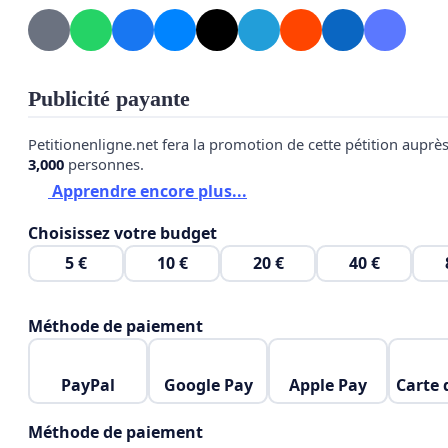
Plan Climat Parc National Zone humide en Bourbon
Relancer un projet de Parc National zone humide en
Bourbonnais
Publicité payante
https://www.facebook.com/asso.parcnational.bour
Petitionenligne.net fera la promotion de cette pétition auprè
3,000
personnes.
https://twitter.com/AssosParcNatZh
Apprendre encore plus...
Choisissez votre budget
5 €
10 €
20 €
40 €
Méthode de paiement
PayPal
Google Pay
Apple Pay
Carte 
Méthode de paiement