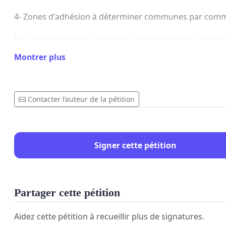
4- Zones d'adhésion à déterminer communes par com
Les projets de parcs nationaux comportent des soutien
l'économie locale, à la chasse, à la pêche, à l'agriculture 
Montrer plus
syviculture. Ils contribuent au développement touristiq
Enfin, ils peuvent abriter des activités de recherche sur 
biodiversité.
Contacter l’auteur de la pétition
Nous citoyens, indépendants de tout parti politique,
appuyons ce projet de Parc National Zone Humide e
Signer cette pétition
Bourbonnais.
SOUTENEZ en signant la pétition (document à droite
Partager cette pétition
CONSULTER notre proposition sur internet :
Aidez cette pétition à recueillir plus de signatures.