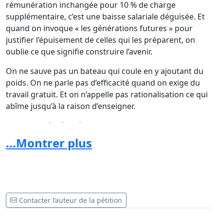
rémunération inchangée pour 10 % de charge
supplémentaire, c’est une baisse salariale déguisée. Et
quand on invoque « les générations futures » pour
justifier l’épuisement de celles qui les préparent, on
oublie ce que signifie construire l’avenir.
On ne sauve pas un bateau qui coule en y ajoutant du
poids. On ne parle pas d’efficacité quand on exige du
travail gratuit. Et on n’appelle pas rationalisation ce qui
abîme jusqu’à la raison d’enseigner.
La rigueur à géométrie variable
...Montrer plus
On nous dit que cette mesure serait « inévitable ». Mais
dès qu’on regarde où vont encore les moyens, elle
devient incompréhensible. Le projet de CDI-
enseignants, que le Comité d’experts juge « intenable
budgétairement », est maintenu pour un coût estimé
Contacter l’auteur de la pétition
entre 500 millions et 1 milliard d’euros par an. Et
pendant ce temps, les professeurs du secondaire