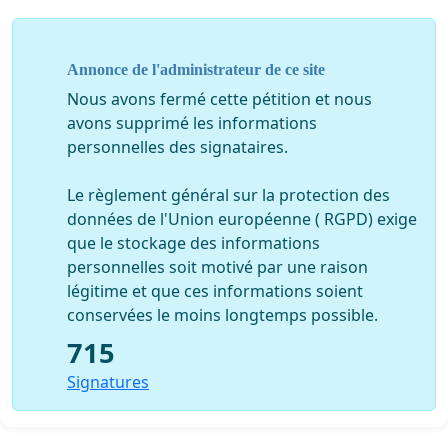
مؤسسات الدولة” ورفضت السفارة المصرية تجديد جواز سفره. .
ازاء هذه التصرفات المشينة نعرب عن تضامننا الكامل مع عمرو
واكد وخالد أبو النجا، وجميع المصريين الذين يعبرون عن آراءهم –
Annonce de l'administrateur de ce site
رغم كل الصعاب والمخاطر– بشكل سلمي، ونحث الحكومة
المصرية على احترام التزاماتها بموجب المعاهدات الدولية لحقوق
Nous avons fermé cette pétition et nous
الإنسان، ووقف اضطهاد النقاد والمدافعين عن حقوق الإنسان
avons supprimé les informations
والنشطاء من بينهم الفنانين عمرو واكد وخالد أبو النجا. وندعوا إلى
personnelles des signataires.
وقف كل الإجراءات الانتقامية والاضطهاد الذي يتعرض له
المدافعون والمدافعات عن حقوق الإنسان
Le règlement général sur la protection des
données de l'Union européenne ( RGPD) exige
que le stockage des informations
personnelles soit motivé par une raison
légitime et que ces informations soient
conservées le moins longtemps possible.
715
Signatures