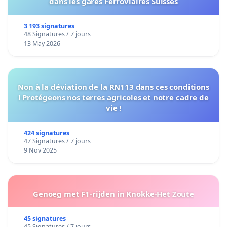
dans les gares Ferroviaires Suisses
3 193 signatures
48 Signatures / 7 jours
13 May 2026
Non à la déviation de la RN113 dans ces conditions
! Protégeons nos terres agricoles et notre cadre de
vie !
424 signatures
47 Signatures / 7 jours
9 Nov 2025
Genoeg met F1-rijden in Knokke-Het Zoute
45 signatures
45 Signatures / 7 jours