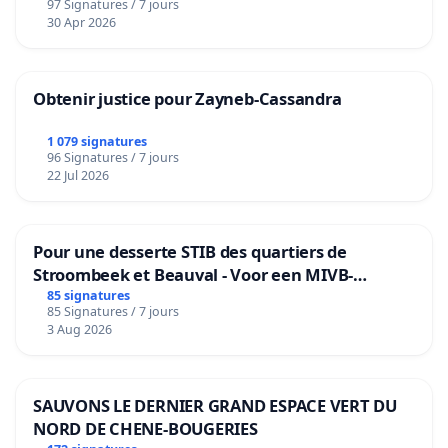
97 Signatures / 7 jours
30 Apr 2026
Obtenir justice pour Zayneb-Cassandra
1 079 signatures
96 Signatures / 7 jours
22 Jul 2026
Pour une desserte STIB des quartiers de
Stroombeek et Beauval - Voor een MIVB-
bediening van de wijken Strombeek en Het
85 signatures
85 Signatures / 7 jours
Voor
3 Aug 2026
SAUVONS LE DERNIER GRAND ESPACE VERT DU
NORD DE CHENE-BOUGERIES