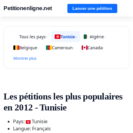
Petitionenligne.net
Lancer une pétition
Tous les pays
Tunisie
Algérie
›
›
›
Belgique
Cameroun
Canada
›
›
›
Montrer plus
Les pétitions les plus populaires
en 2012 - Tunisie
Pays:
Tunisie
Langue: Français