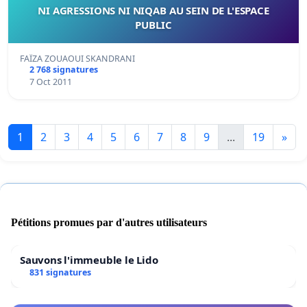
NI AGRESSIONS NI NIQAB AU SEIN DE L'ESPACE
PUBLIC
FAÏZA ZOUAOUI SKANDRANI
2 768 signatures
7 Oct 2011
1
2
3
4
5
6
7
8
9
...
19
»
Pétitions promues par d'autres utilisateurs
Sauvons l'immeuble le Lido
831 signatures