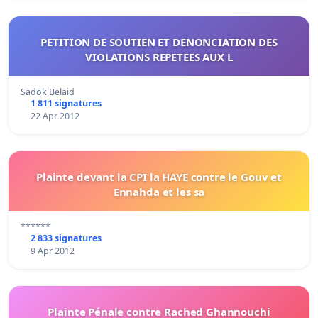
PETITION DE SOUTIEN ET DENONCIATION DES
VIOLATIONS REPETEES AUX L
Sadok Belaid
1 811 signatures
22 Apr 2012
Plainte devant la CPI la HAYE contre le Gouv et
Ennahda et les sa
******
2 833 signatures
9 Apr 2012
Plainte Pénale contre Rached Ghannouchi