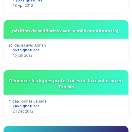
1 205 signatures
18 Apr 2012
pétition de solidarité avec le militant Adnan Haji
solidaires avec Adnan
869 signatures
16 Jun 2012
Dénoncer les ligues protectrices de la revolution en
Tunisie
Nidaa Tounes Canada
746 signatures
24 Dec 2012