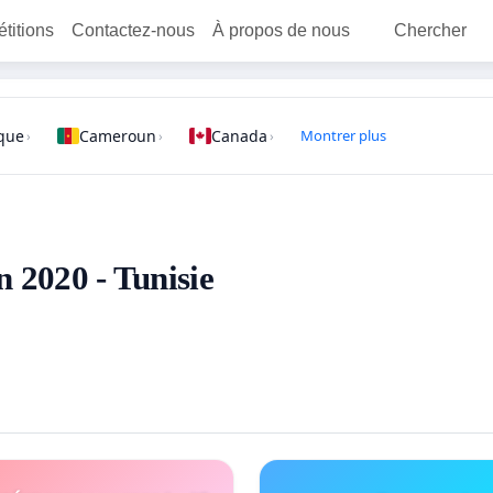
étitions
Contactez-nous
À propos de nous
Chercher
que
Cameroun
Canada
Montrer plus
›
›
›
n 2020 - Tunisie