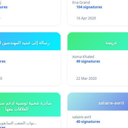
j
Ena Grand
tures
104 signatures
0
16 Apr 2020
عريضة
رسالة إلى عميد المهندسين ا
Asma Khaled
res
49 signatures
20
22 Mar 2020
مبادرة شعبية تونسية لدعم سور
salaire-avril
العلاقات معها
salaire-avril
40 signatures
نواب الشعب السابقون، المبادرون بز…
res