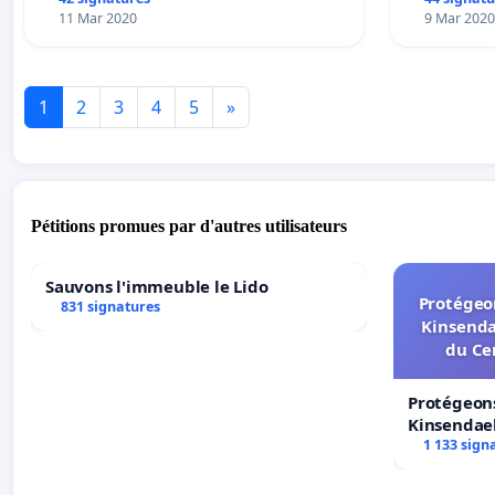
11 Mar 2020
9 Mar 2020
1
2
3
4
5
»
Pétitions promues par d'autres utilisateurs
Sauvons l'immeuble le Lido
Protégeon
831 signatures
Kinsenda
du Ce
Protégeons
Kinsendael
Centre spo
1 133 sign