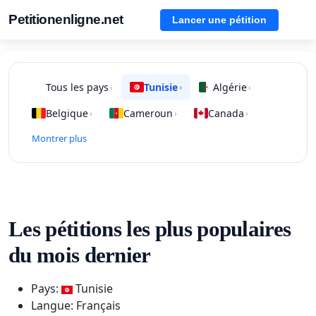
Petitionenligne.net
Lancer une pétition
Tous les pays
Tunisie
Algérie
›
›
›
Belgique
Cameroun
Canada
›
›
›
Montrer plus
Les pétitions les plus populaires
du mois dernier
Pays:
Tunisie
Langue: Français