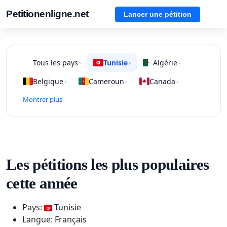
Petitionenligne.net
Lancer une pétition
Tous les pays
Tunisie
Algérie
›
›
›
Belgique
Cameroun
Canada
›
›
›
Montrer plus
Les pétitions les plus populaires
cette année
Pays:
Tunisie
Langue: Français