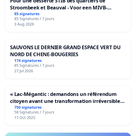
Pour une desserte STIB des quartiers de
Stroombeek et Beauval - Voor een MIVB-
bediening van de wijken Strombeek en Het
85 signatures
85 Signatures / 7 jours
Voor
3 Aug 2026
SAUVONS LE DERNIER GRAND ESPACE VERT DU
NORD DE CHENE-BOUGERIES
174 signatures
85 Signatures / 7 jours
27 Jul 2026
« Lac-Mégantic : demandons un référendum
citoyen avant une transformation irréversible
de notre territoire »
750 signatures
58 Signatures / 7 jours
17 Oct 2025