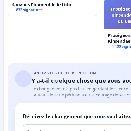
Sauvons l'immeuble le Lido
Protégeon
832 signatures
Kinsenda
du Ce
Cet ajout étend considérablement les possibilités d’em
n’est réellement promue en France – dans l’enseign
Protégeons
circonscrites, pouvait être accepté devient la norme 
Kinsendael
européen est associé. Notons que tout financement « 
Centre spo
1 133 sign
puisque notre pays est contributeur net au budget eur
nous-mêmes la langue française de l’enseignement et d
LANCEZ VOTRE PROPRE PÉTITION
Y a-t-il quelque chose que vous vo
Loin de contribuer à une quelconque « internationalisa
davantage araser toute différence linguistique entre de
Le changement n'a pas lieu en gardant le silence.
L'auteur de cette pétition a eu le courage de ses o
autres, pour les jeter dans une sphère culturelle angl
Décrivez le changement que vous souhaitez
L’article 2 du projet de loi ESR ne suffisant pas à 
français, 36 sénateurs du groupe socialiste, dont l’un