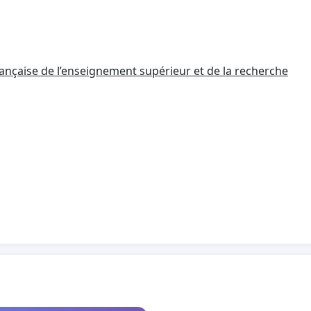
rançaise de l’enseignement supérieur et de la recherche
rticle L. 121-3 que « la langue de l’enseignement, des
moires dans les établissements publics et privés
iées par les nécessités de l’enseignement des langues et
enseignants sont des professeurs associés ou invités
it : « ou lorsque les enseignements sont dispensés dans le
ernationale tel que prévu à l’article L. 123-7 ou dans le
ropéen ».