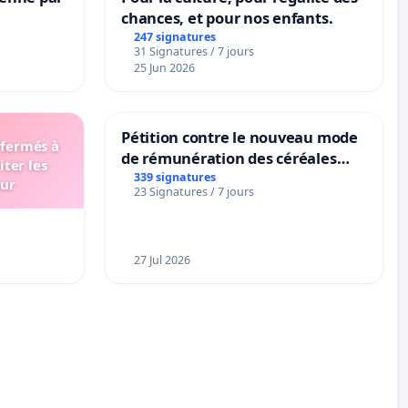
chances, et pour nos enfants.
247 signatures
31 Signatures / 7 jours
25 Jun 2026
Pétition contre le nouveau mode
 fermés à
de rémunération des céréales
iter les
panifiables de Swiss granum basé
339 signatures
eur
23 Signatures / 7 jours
sur la teneur en protéines
27 Jul 2026