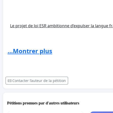
Le projet de loi ESR ambitionne d’expulser la langue f
...Montrer plus
Le code de l’éducation précise, aujourd’hui, en son a
examens et concours, ainsi que des thèses et mé
d’enseignement est le français, sauf exceptions justif
cultures régionales ou étrangères, ou lorsque les 
étrangers ».
Contacter l’auteur de la pétition
L’article 2 du projet de loi ESR doit ajouter à cet extra
Pétitions promues par d'autres utilisateurs
cadre d’un accord avec une institution étrangère ou int
cadre de programmes bénéficiant d’un financement eu