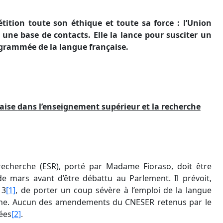
ition toute son éthique et toute sa force : l’Union
 une base de contacts. Elle la lance pour susciter un
grammée de la langue française.
çaise
dans l’enseignement supérieur et la recherche
 recherche (ESR), porté par Madame Fioraso, doit être
e mars avant d’être débattu au Parlement. Il prévoit,
13
[1]
, de porter un coup sévère à l’emploi de la langue
rche. Aucun des amendements du CNESER retenus par le
mées
[2]
.