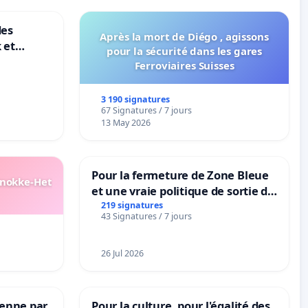
des
Après la mort de Diégo , agissons
 et
pour la sécurité dans les gares
-
Ferroviaires Suisses
3 190 signatures
67 Signatures / 7 jours
13 May 2026
Pour la fermeture de Zone Bleue
Knokke-Het
et une vraie politique de sortie de
la dépendance
219 signatures
43 Signatures / 7 jours
26 Jul 2026
Senne par
Pour la culture, pour l'égalité des