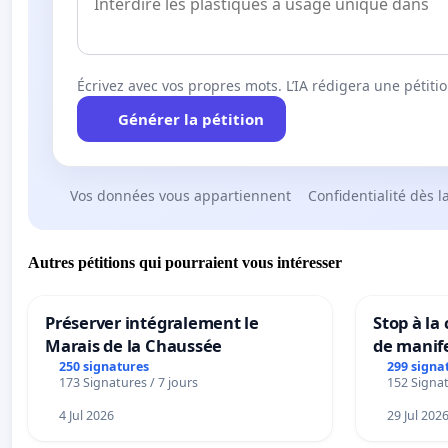
12 février 2013 une proposition de loi « relative à l’attra
les objectifs funestes de Madame Fioraso.
Écrivez avec vos propres mots. L’IA rédigera une pétiti
L’ « exposé des motifs » de cette proposition de lo
Générer la pétition
universités au niveau planétaire alors que ce qui est 
d’inspiration anglo-saxonne, reposant sur la domination 
train d’être imposé, de l’intérieur, au monde de l’ensei
Vos données vous appartiennent
Confidentialité dès l
Ce ne sont, en effet, ni les partenaires universitaire
Autres pétitions qui pourraient vous intéresser
davantage la qualité de l’enseignement et de la recherc
eux-mêmes qui s’y contraignent, par des lois et des c
Préserver intégralement le
Stop à la
Marais de la Chaussée
de manif
250 signatures
299 signa
173 Signatures / 7 jours
152 Signat
L’article 6 de ce projet de loi sénatorial ajoute le passag
dérogation à l’article L. 121-3 [celui cité plus haut], l
4 Jul 2026
29 Jul 202
que des thèses et mémoires, dans les établissements