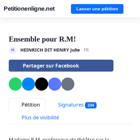
Petitionenligne.net
Lancer une pétition
Ensemble pour R.M!
HEINRICH DIT HENRY Julie
· FR
H
Partager sur Facebook
Pétition
Signatures
234
Plus de visibilité
Madame R.M, professeur de théâtre sur la