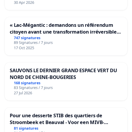
30 Apr 2026
« Lac-Mégantic : demandons un référendum
citoyen avant une transformation irréversible
de notre territoire »
747 signatures
89 Signatures / 7 jours
17 Oct 2025
SAUVONS LE DERNIER GRAND ESPACE VERT DU
NORD DE CHENE-BOUGERIES
168 signatures
83 Signatures / 7 jours
27 Jul 2026
Pour une desserte STIB des quartiers de
Stroombeek et Beauval - Voor een MIVB-
bediening van de wijken Strombeek en Het
81 signatures