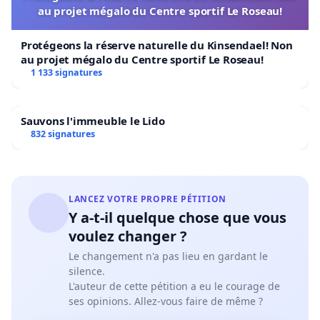
au projet mégalo du Centre sportif Le Roseau!
circonstances n'avaient pas changé ! La juge
Dubravka Đivanović a déclaré : « L'accusée est
Protégeons la réserve naturelle du Kinsendael! Non
citoyenne de la République d'Albanie, elle n'a ni
au projet mégalo du Centre sportif Le Roseau!
liens familiaux ni professionnels en Croatie, et
1 133 signatures
pourrait, si elle était en liberté, quitter le territoire
croate et continuer à vivre et travailler en toute
Sauvons l'immeuble le Lido
sécurité dans le pays dont elle est citoyenne, car
832 signatures
l'Albanie n'est pas membre de l'UE et n'est pas
obligée d'extrader ses citoyens... » Puis la juge a
ajouté : « La détention provisoire peut être
LANCEZ VOTRE PROPRE PÉTITION
remplacée par des mesures moins sévères, à savoir
Y a-t-il quelque chose que vous
le dépôt d'une caution de 70 000 euros en liquide,
voulez changer ?
qui, si elle est payée, peut remplacer la détention
Le changement n'a pas lieu en gardant le
silence.
provisoire. »
L'auteur de cette pétition a eu le courage de
ses opinions. Allez-vous faire de même ?
Excusez-moi, Madame la Juge, mais nous ne