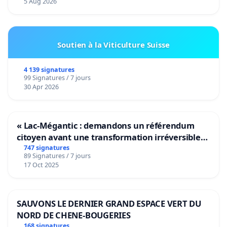
5 Aug 2026
Soutien à la Viticulture Suisse
4 139 signatures
99 Signatures / 7 jours
30 Apr 2026
« Lac-Mégantic : demandons un référendum
citoyen avant une transformation irréversible
de notre territoire »
747 signatures
89 Signatures / 7 jours
17 Oct 2025
SAUVONS LE DERNIER GRAND ESPACE VERT DU
NORD DE CHENE-BOUGERIES
168 signatures