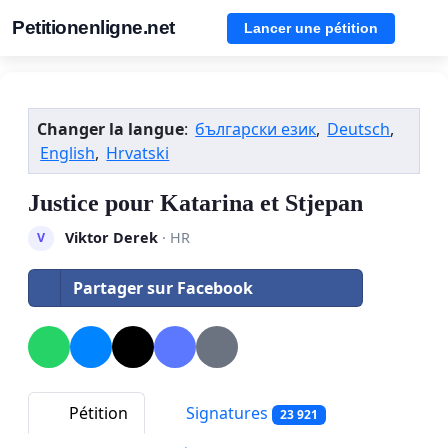
Petitionenligne.net
Lancer une pétition
Changer la langue
:
български език
,
Deutsch
,
English
,
Hrvatski
Justice pour Katarina et Stjepan
Viktor Derek
· HR
V
Partager sur Facebook
Pétition
Signatures
23 921