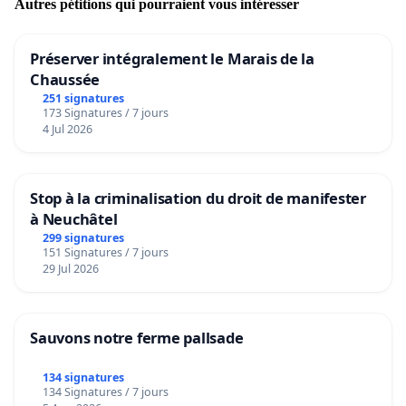
Autres pétitions qui pourraient vous intéresser
partager cette publication et de nous aider à faire
en sorte que les responsables assument les
Préserver intégralement le Marais de la
conséquences de leurs actes à l'avenir. Nous vous
Chaussée
invitons à sensibiliser ensemble à l'importance de
251 signatures
la sécurité routière et au respect de la loi.
173 Signatures / 7 jours
4 Jul 2026
Que le souvenir de Katarina et Stjepan, leurs
sourires, leur amour et leur gentillesse, vivent à
Stop à la criminalisation du droit de manifester
jamais dans nos cœurs.
à Neuchâtel
299 signatures
Reposez en paix, nos chers. ✝️🤍
151 Signatures / 7 jours
29 Jul 2026
(N'oubliez pas de confirmer votre signature via le
lien qui sera envoyé à votre adresse e-mail.)
Sauvons notre ferme pallsade
FACEBOOK
134 signatures
134 Signatures / 7 jours