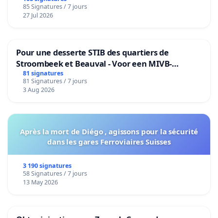
85 Signatures / 7 jours
27 Jul 2026
Pour une desserte STIB des quartiers de
Stroombeek et Beauval - Voor een MIVB-
bediening van de wijken Strombeek en Het
81 signatures
81 Signatures / 7 jours
Voor
3 Aug 2026
Après la mort de Diégo , agissons pour la sécurité
dans les gares Ferroviaires Suisses
3 190 signatures
58 Signatures / 7 jours
13 May 2026