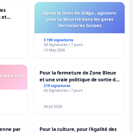
des
Après la mort de Diégo , agissons
 et
pour la sécurité dans les gares
-
Ferroviaires Suisses
3 190 signatures
58 Signatures / 7 jours
13 May 2026
Pour la fermeture de Zone Bleue
Knokke-Het
et une vraie politique de sortie de
la dépendance
219 signatures
43 Signatures / 7 jours
26 Jul 2026
Senne par
Pour la culture, pour l'égalité des