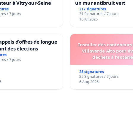
ateur à Vitry-sur-Seine
un mur antibruit vert
tures
217 signatures
res / 7 jours
31 Signatures / 7 jours
16 Jul 2026
ppels d’offres de longue
Installer des conteneurs
nt des élections
Villaverde Alto pour év
ures
déchets à l'extéri
res / 7 jours
25 signatures
25 Signatures / 7 jours
6
6 Aug 2026