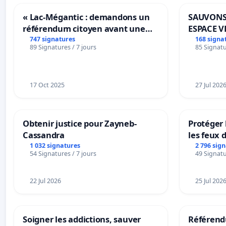
« Lac-Mégantic : demandons un
SAUVONS
référendum citoyen avant une
ESPACE V
transformation irréversible de
BOUGERI
747 signatures
168 signa
89 Signatures / 7 jours
85 Signatu
notre territoire »
17 Oct 2025
27 Jul 202
Obtenir justice pour Zayneb-
Protéger 
Cassandra
les feux d
1 032 signatures
2 796 sig
54 Signatures / 7 jours
49 Signatu
22 Jul 2026
25 Jul 202
Soigner les addictions, sauver
Référendu