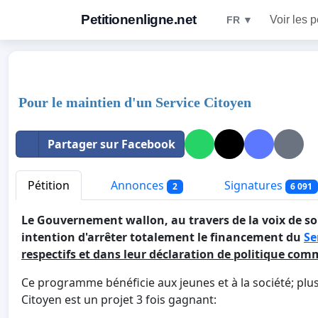
Petitionenligne.net
Voir les p
FR ▼
Pour le maintien d'un Service Citoyen
Partager sur Facebook
Pétition
Annonces
Signatures
2
6 091
Le Gouvernement wallon, au travers de la voix de so
intention d'arrêter totalement le financement du
Se
respectifs et dans leur déclaration de politique co
Ce programme bénéficie aux jeunes et à la société; plus
Citoyen est un projet 3 fois gagnant: