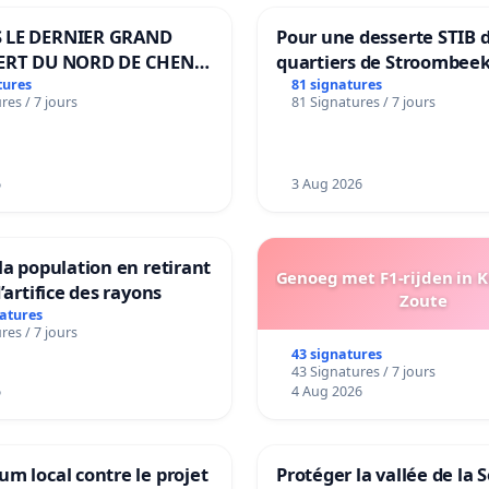
 LE DERNIER GRAND
Pour une desserte STIB 
ERT DU NORD DE CHENE-
quartiers de Stroombeek
ES
Beauval - Voor een MIVB
tures
81 signatures
res / 7 jours
81 Signatures / 7 jours
bediening van de wijken
Strombeek en Het Voor
6
3 Aug 2026
la population en retirant
Genoeg met F1-rijden in 
’artifice des rayons
Zoute
natures
res / 7 jours
43 signatures
43 Signatures / 7 jours
6
4 Aug 2026
m local contre le projet
Protéger la vallée de la 