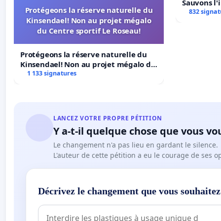
Sauvons l'
Protégeons la réserve naturelle du
832 signat
Kinsendael! Non au projet mégalo
du Centre sportif Le Roseau!
Protégeons la réserve naturelle du
Kinsendael! Non au projet mégalo du
Centre sportif Le Roseau!
1 133 signatures
LANCEZ VOTRE PROPRE PÉTITION
Y a-t-il quelque chose que vous vo
Le changement n'a pas lieu en gardant le silence.
L'auteur de cette pétition a eu le courage de ses o
Décrivez le changement que vous souhaitez