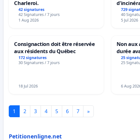
Charleroi.
d'incinér
42 signatures
729 signa
42 Signatures / 7 jours
40 Signatu
1 Aug 2026
5 Jul 2026
Consignaction doit être réservée
Non aux a
aux résidents du Québec
durée ava
172 signatures
25 signat
30 Signatures / 7 jours
25 Signatu
18 Jul 2026
6 Aug 202
1
2
3
4
5
6
7
»
Petitionenligne.net