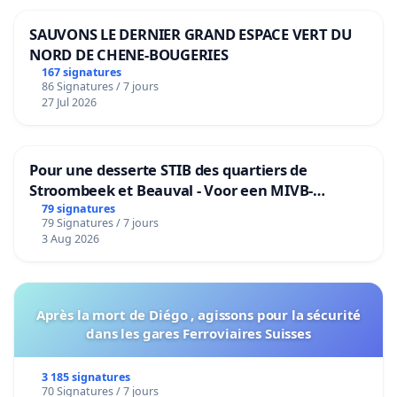
SAUVONS LE DERNIER GRAND ESPACE VERT DU
NORD DE CHENE-BOUGERIES
167 signatures
86 Signatures / 7 jours
27 Jul 2026
Pour une desserte STIB des quartiers de
Stroombeek et Beauval - Voor een MIVB-
bediening van de wijken Strombeek en Het
79 signatures
79 Signatures / 7 jours
Voor
3 Aug 2026
Après la mort de Diégo , agissons pour la sécurité
dans les gares Ferroviaires Suisses
3 185 signatures
70 Signatures / 7 jours