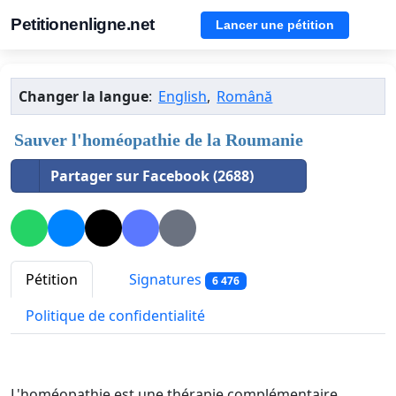
Petitionenligne.net
Lancer une pétition
Changer la langue
:
English
,
Română
Sauver l'homéopathie de la Roumanie
Partager sur Facebook (2688)
Pétition
Signatures
6 476
Politique de confidentialité
L'homéopathie est une thérapie complémentaire