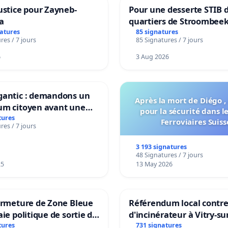
ustice pour Zayneb-
Pour une desserte STIB 
a
quartiers de Stroombeek
Beauval - Voor een MIVB
natures
85 signatures
res / 7 jours
85 Signatures / 7 jours
bediening van de wijken
Strombeek en Het Voor
6
3 Aug 2026
gantic : demandons un
Après la mort de Diégo ,
um citoyen avant une
pour la sécurité dans l
ation irréversible de
tures
Ferroviaires Suiss
res / 7 jours
itoire »
3 193 signatures
48 Signatures / 7 jours
25
13 May 2026
ermeture de Zone Bleue
Référendum local contre 
aie politique de sortie de
d'incinérateur à Vitry-su
dance
tures
731 signatures