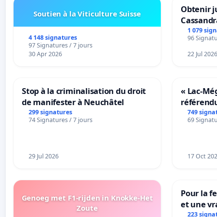
Obtenir j
Soutien à la Viticulture Suisse
Cassandr
1 079 sig
4 148 signatures
96 Signatu
97 Signatures / 7 jours
30 Apr 2026
22 Jul 202
Stop à la criminalisation du droit
« Lac-Mé
de manifester à Neuchâtel
référend
transform
299 signatures
749 signa
74 Signatures / 7 jours
69 Signatu
notre terr
29 Jul 2026
17 Oct 20
Pour la f
Genoeg met F1-rijden in Knokke-Het
et une vr
Zoute
la dépen
223 signa