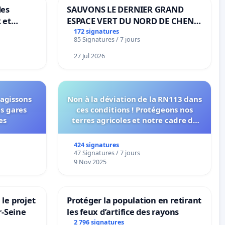
des
SAUVONS LE DERNIER GRAND
 et
ESPACE VERT DU NORD DE CHENE-
-
BOUGERIES
172 signatures
85 Signatures / 7 jours
27 Jul 2026
 agissons
Non à la déviation de la RN113 dans
es gares
ces conditions ! Protégeons nos
es
terres agricoles et notre cadre de
vie !
424 signatures
47 Signatures / 7 jours
9 Nov 2025
le projet
Protéger la population en retirant
r-Seine
les feux d’artifice des rayons
2 796 signatures