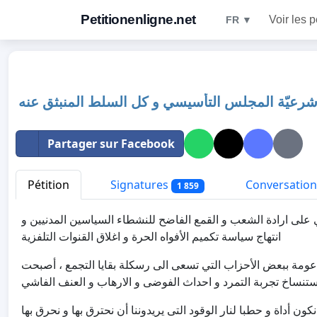
Petitionenligne.net
Voir les p
FR ▼
حركة تجرد لدعم شرعيّة المجلس التأسيسي و كل ا
Partager sur Facebook
Pétition
Signatures
Conversation
1 859
على اثر الاغتصاب الممنهج للشرعية في مصر و الانقلاب العسكري
انتهاج سياسة تكميم الأفواه الحرة و اغلاق القنوات التلفزية
و بعد ان تأكدنا ان قوى الثورة المضادة و بقايا النظام البائد مد
لن نتمرد و لن نضع أيادينا مع الأزلام و الخونة و التجمعيين و لن نكو