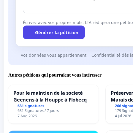
Écrivez avec vos propres mots. L’IA rédigera une pétiti
Générer la pétition
Vos données vous appartiennent
Confidentialité dès l
Autres pétitions qui pourraient vous intéresser
Pour le maintien de la societé
Préserver
Geenens à la Houppe à Flobecq
Marais d
631 signatures
266 signa
631 Signatures / 7 jours
179 Signat
7 Aug 2026
4 Jul 2026