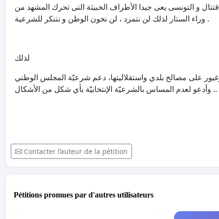
تونس الخضراء ولقد شاهد شعبنا ماحل بمصر من خرابودمار و اقتت
وراء الستار لذلك لن نتمرد ، لن نخون الوطن و نتنكر للشرعية .
لذلك
أعلن أنا الموقع أدناه بكامل إرادتي، وبصفتي مواطن تونسي حر و
التأسيسي و كلّ السلطات المنبثقة عنه .. وأدعو لعدم المساس بال
Contacter l’auteur de la pétition
Pétitions promues par d'autres utilisateurs