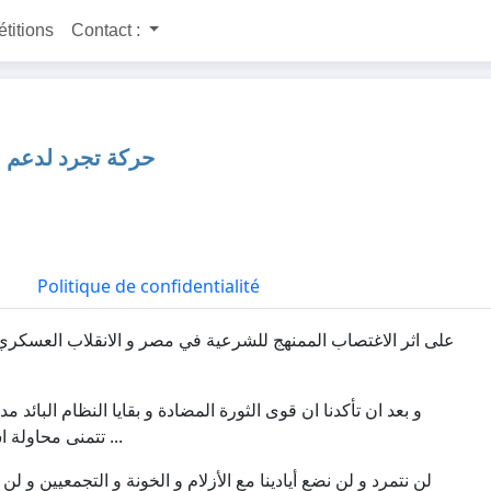
étitions
Contact :
لسلط المنبثق عنه
Politique de confidentialité
 على ارادة الشعب و القمع الفاضح للنشطاء السياسين المدنيين و
عومة ببعض الأحزاب التي تسعى الى رسكلة بقايا التجمع ، أصبحت
تتمنى محاولة استنساخ تجربة التمرد و احداث الفوضى و الارهاب و العنف الفاشي ...
ن أداة و حطبا لنار الوقود التى يريدوننا أن نحترق بها و نحرق بها