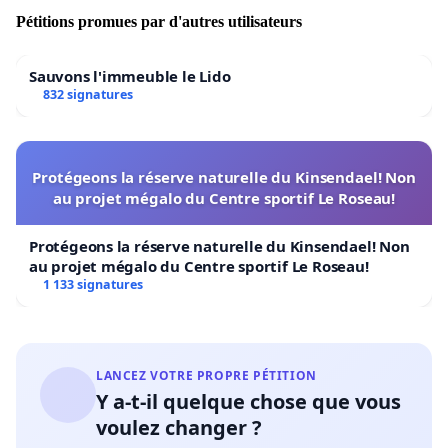
ces animaux prisonniers
Pétitions promues par d'autres utilisateurs
alors qu’ils n’ont rien fait.
Je vous remercie sincèrement de ce que
Sauvons l'immeuble le Lido
vous pourrez faire pour eux.
832 signatures
En attendant, je vous prie de d’agréer,
Monsieur le Ministre, mes sincères salutations
Protégeons la réserve naturelle du Kinsendael! Non
distinguées et respectueuses.
au projet mégalo du Centre sportif Le Roseau!
Le président
Protégeons la réserve naturelle du Kinsendael! Non
Cédric Paquet
au projet mégalo du Centre sportif Le Roseau!
1 133 signatures
LANCEZ VOTRE PROPRE PÉTITION
Y a-t-il quelque chose que vous
voulez changer ?