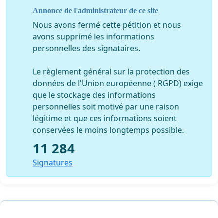
conditions
Annonce de l'administrateur de ce site
inacceptables !
Nous avons fermé cette pétition et nous
Je vous ai indiqué dans mon rapport les
avons supprimé les informations
changements que j’aimerais voir mis en place par le
personnelles des signataires.
directeur du zoo.
Le règlement général sur la protection des
Le zoo a tout les moyens pour les
données de l'Union européenne ( RGPD) exige
effectuer. La preuve il est entrain d’emménager une
que le stockage des informations
immense zone pour y
personnelles soit motivé par une raison
accueillir des girafes, alors que nombre de ses
légitime et que ces informations soient
pensionnaires vivent dans une
conservées le moins longtemps possible.
indifférence la plus totale au point de vue cadre de vie.
11 284
C’est un véritable plaidoyer que je vous
Signatures
lance pour touts ces animaux qui ne doivent vivre dans
de telles conditions.
Je compte réellement sur votre soutient et
surtout votre intervention pour redonner la dignité à