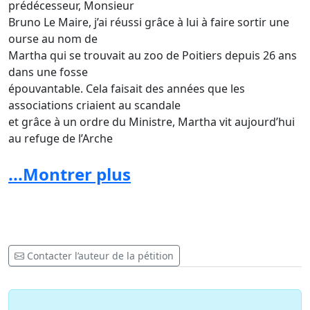
prédécesseur, Monsieur
Bruno Le Maire, j’ai réussi grâce à lui à faire sortir une
ourse au nom de
Martha qui se trouvait au zoo de Poitiers depuis 26 ans
dans une fosse
épouvantable. Cela faisait des années que les
associations criaient au scandale
et grâce à un ordre du Ministre, Martha vit aujourd’hui
au refuge de l’Arche
dans un grand parc vert pour finir ses vieux jours.
...Montrer plus
J’aimerais Monsieur le Ministre que nous
fassions ensemble ce même travail pour forcer le
directeur du zoo de Fréjus qui
reste complètement sourd à toutes les revendications
des associations et des
Contacter l’auteur de la pétition
visiteurs depuis des lustres, à s’engager dans un total
changement de vie pour
certains des animaux qu’il détient et qui vivent dans des