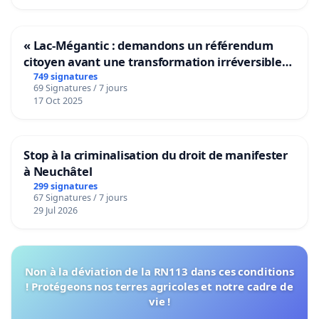
« Lac-Mégantic : demandons un référendum
citoyen avant une transformation irréversible
de notre territoire »
749 signatures
69 Signatures / 7 jours
17 Oct 2025
Stop à la criminalisation du droit de manifester
à Neuchâtel
299 signatures
67 Signatures / 7 jours
29 Jul 2026
Non à la déviation de la RN113 dans ces conditions
! Protégeons nos terres agricoles et notre cadre de
vie !